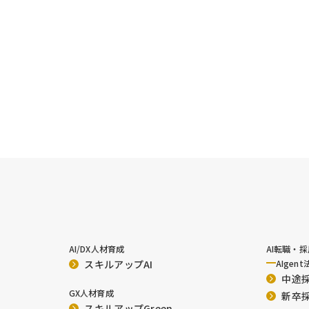
AI/DX人材育成
AI転職・
スキルアップAI
AIgent
中途
GX人材育成
新卒
スキルアップGreen