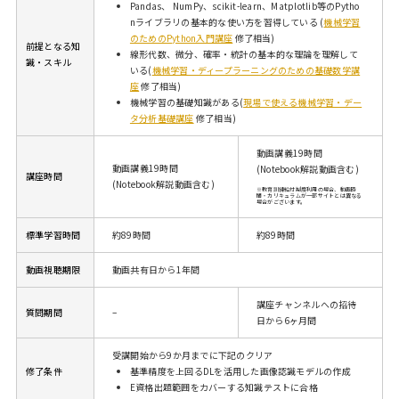
Pandas、 NumPy、scikit-learn、Matplotlib等のPytho
nライブラリの基本的な使い方を習得している (
機械学習
のためのPython入門講座
修了相当)
前提となる知
線形代数、微分、確率・統計の基本的な理論を理解して
識・スキル
いる(
機械学習・ディープラーニングのための基礎数学講
座
修了相当)
機械学習の基礎知識がある(
現場で使える機械学習・デー
タ分析基礎講座
修了相当)
動画講義19時間
動画講義19時間
(Notebook解説動画含む)
講座時間
(Notebook解説動画含む)
※教育訓練給付制度利用の場合、動画時
間・カリキュラムが一部サイトとは異なる
場合がございます。
標準学習時間
約89時間
約89時間
動画視聴期限
動画共有日から1年間
講座チャンネルへの招待
質問期間
–
日から6ヶ月間
受講開始から9か月までに下記のクリア
修了条件
基準精度を上回るDLを活用した画像認識モデルの作成
E資格出題範囲をカバーする知識テストに合格