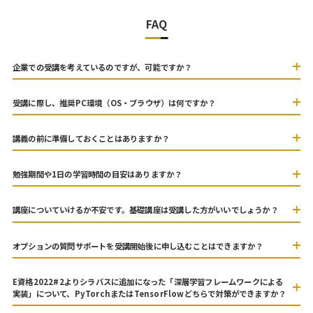
FAQ
企業での受講を考えているのですが、可能ですか？
受講に際し、推奨PC環境（OS・ブラウザ）は何ですか？
講義の前に準備しておくことはありますか？
勉強期間や1日の学習時間の目安はありますか？
講座についていけるか不安です。基礎講座は受講した方がいいでしょうか？
オプションの質問サポートを受講開始後に申し込むことはできますか？
E資格2022#2よりシラバスに追加になった「深層学習フレームワークによる
実装」について、PyTorchまたはTensorFlowどちらで対策ができますか？