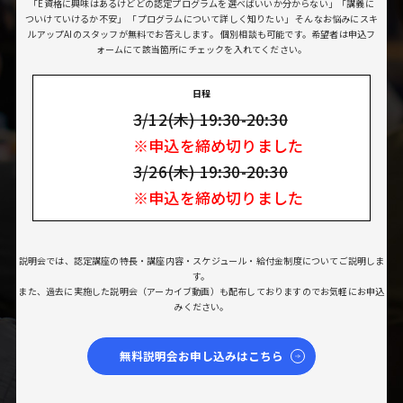
「E資格に興味はあるけどどの認定プログラムを選べばいいか分からない」「講義に
ついけていけるか不安」
「プログラムについて詳しく知りたい」
そんなお悩みにスキ
ルアップAIのスタッフが無料でお答えします。
個別相談も可能です。希望者は申込フ
ォームにて該当箇所にチェックを入れてください。
日程
3/12(木) 19:30-20:30
※申込を締め切りました
3/26(木) 19:30-20:30
※申込を締め切りました
説明会では、認定講座の特長・講座内容・スケジュール・給付金制度についてご説明しま
す。
また、過去に実施した説明会（アーカイブ動画）も配布しておりますのでお気軽にお申込
みください。
無料説明会お申し込みはこちら