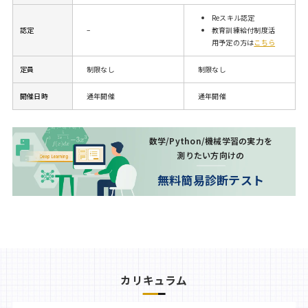
Reスキル認定
認定
–
教育訓練給付制度活
用予定の方は
こちら
定員
制限なし
制限なし
開催日時
通年開催
通年開催
数学/Python/機械学習の実力を
測りたい方向けの
無料簡易診断テスト
カリキュラム