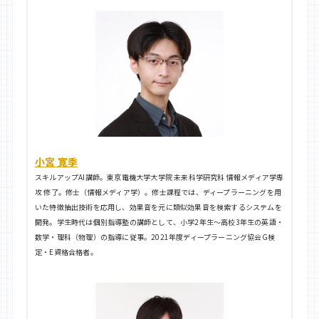
小宮 寛季
スキルアップAI講師。東京電機大学大学院 未来科学研究科 情報メディア学専
攻 修了。修士（情報メディア学）。修士課程では、ディープラーニングを用
いた特徴抽出技術を応用し、効果音を元に類似効果音を検索するシステムを
開発。学生時代は個別指導塾の講師として、小学2年生〜高校3年生の英語・
数学・理科（物理）の指導に従事。2021年度ディープラーニング協会G検
定・E資格合格者。