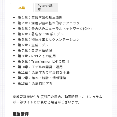
Pytorch講
本編
座
第１章：深層学習の基本原理
第２章：深層学習の基本的なテクニック
第３章：畳み込みニューラルネットワーク(CNN)
第４章：著名な CNN 系モデル
第５章：物体検出とセグメンテーション
第６章：生成モデル
第７章：自然言語処理
第８章：RNN とその応用
第９章：Transformer とその応用
第10章：モデルの開発・運用
第11章：深層学習の発展的な手法
第12章：確率・統計・情報理論
第13章：深層強化学習
※教育訓練給付制度利用の場合、動画時間・カリキュラム
が一部サイトとは異なる場合がございます。
担当講師