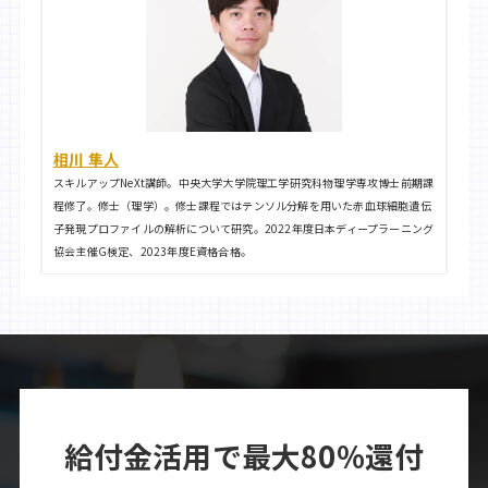
相川 隼人
スキルアップNeXt講師。中央大学大学院理工学研究科物理学専攻博士前期課
程修了。修士（理学）。修士課程ではテンソル分解を用いた赤血球細胞遺伝
子発現プロファイルの解析について研究。2022年度日本ディープラーニング
協会主催G検定、2023年度E資格合格。
給付金活用で最大80%還付