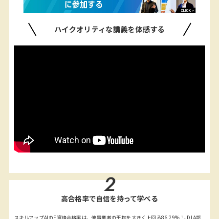
ハイクオリティな講義を体感する
2
高合格率で自信を持って学べる
スキルアップAIのE資格合格率は、他事業者の平均を大きく上回る86.29%！JDLA認