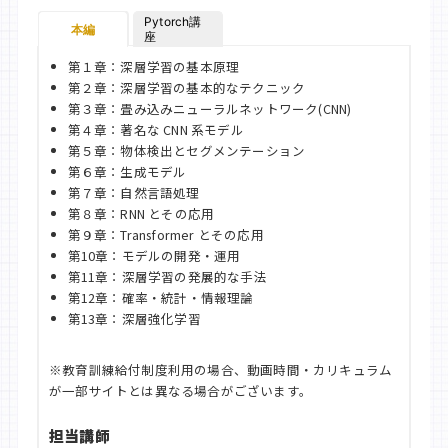
Pytorch講
本編
座
第１章：深層学習の基本原理
第２章：深層学習の基本的なテクニック
第３章：畳み込みニューラルネットワーク(CNN)
第４章：著名な CNN 系モデル
第５章：物体検出とセグメンテーション
第６章：生成モデル
第７章：自然言語処理
第８章：RNN とその応用
第９章：Transformer とその応用
第10章：モデルの開発・運用
第11章：深層学習の発展的な手法
第12章：確率・統計・情報理論
第13章：深層強化学習
※教育訓練給付制度利用の場合、動画時間・カリキュラム
が一部サイトとは異なる場合がございます。
担当講師