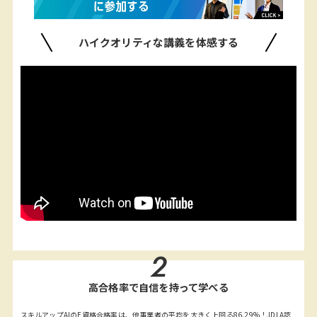
ハイクオリティな講義を体感する
2
高合格率で自信を持って学べる
スキルアップAIのE資格合格率は、他事業者の平均を大きく上回る86.29%！JDLA認