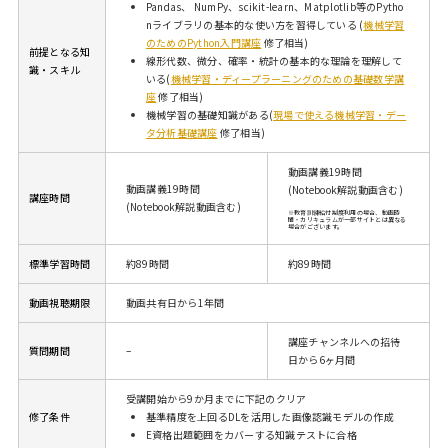
Pandas、 NumPy、scikit-learn、Matplotlib等のPytho
nライブラリの基本的な使い方を習得している (
機械学習
のためのPython入門講座
修了相当)
前提となる知
線形代数、微分、確率・統計の基本的な理論を理解して
識・スキル
いる(
機械学習・ディープラーニングのための基礎数学講
座
修了相当)
機械学習の基礎知識がある(
現場で使える機械学習・デー
タ分析基礎講座
修了相当)
動画講義19時間
動画講義19時間
(Notebook解説動画含む)
講座時間
(Notebook解説動画含む)
※教育訓練給付制度利用の場合、動画時
間・カリキュラムが一部サイトとは異なる
場合がございます。
標準学習時間
約89時間
約89時間
動画視聴期限
動画共有日から1年間
講座チャンネルへの招待
質問期間
–
日から6ヶ月間
受講開始から9か月までに下記のクリア
修了条件
基準精度を上回るDLを活用した画像認識モデルの作成
E資格出題範囲をカバーする知識テストに合格