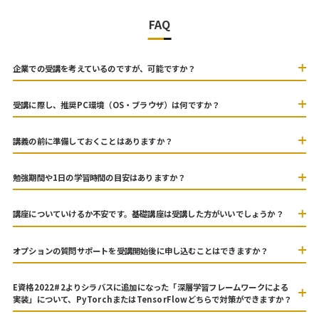
FAQ
企業での受講を考えているのですが、可能ですか？
受講に際し、推奨PC環境（OS・ブラウザ）は何ですか？
講義の前に準備しておくことはありますか？
勉強期間や1日の学習時間の目安はありますか？
講座についていけるか不安です。基礎講座は受講した方がいいでしょうか？
オプションの質問サポートを受講開始後に申し込むことはできますか？
E資格2022#2よりシラバスに追加になった「深層学習フレームワークによる
実装」について、PyTorchまたはTensorFlowどちらで対策ができますか？