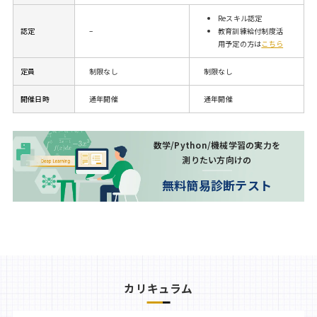
Reスキル認定
認定
–
教育訓練給付制度活
用予定の方は
こちら
定員
制限なし
制限なし
開催日時
通年開催
通年開催
数学/Python/機械学習の実力を
測りたい方向けの
無料簡易診断テスト
カリキュラム