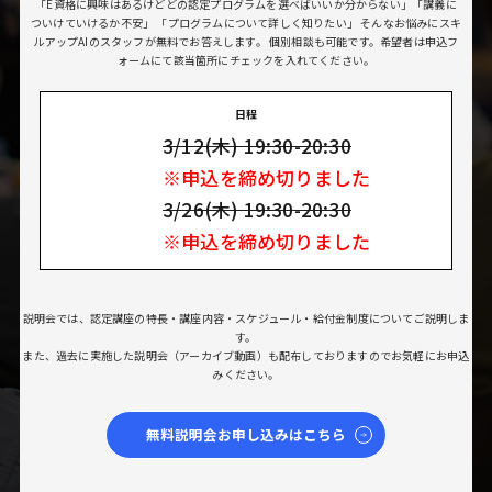
「E資格に興味はあるけどどの認定プログラムを選べばいいか分からない」「講義に
ついけていけるか不安」
「プログラムについて詳しく知りたい」
そんなお悩みにスキ
ルアップAIのスタッフが無料でお答えします。
個別相談も可能です。希望者は申込フ
ォームにて該当箇所にチェックを入れてください。
日程
3/12(木) 19:30-20:30
※申込を締め切りました
3/26(木) 19:30-20:30
※申込を締め切りました
説明会では、認定講座の特長・講座内容・スケジュール・給付金制度についてご説明しま
す。
また、過去に実施した説明会（アーカイブ動画）も配布しておりますのでお気軽にお申込
みください。
無料説明会お申し込みはこちら