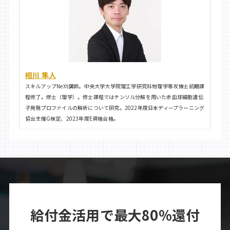
相川 隼人
スキルアップNeXt講師。中央大学大学院理工学研究科物理学専攻博士前期課
程修了。修士（理学）。修士課程ではテンソル分解を用いた赤血球細胞遺伝
子発現プロファイルの解析について研究。2022年度日本ディープラーニング
協会主催G検定、2023年度E資格合格。
給付金活用で最大80%還付