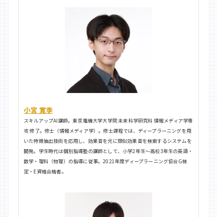
小宮 寛季
スキルアップAI講師。東京電機大学大学院 未来科学研究科 情報メディア学専
攻 修了。修士（情報メディア学）。修士課程では、ディープラーニングを用
いた特徴抽出技術を応用し、効果音を元に類似効果音を検索するシステムを
開発。学生時代は個別指導塾の講師として、小学2年生〜高校3年生の英語・
数学・理科（物理）の指導に従事。2021年度ディープラーニング協会G検
定・E資格合格者。