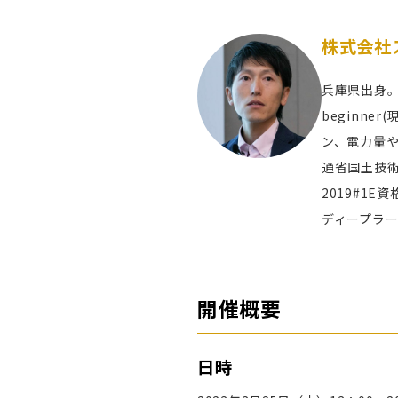
株式会社
兵庫県出身。
beginn
ン、電力量や
通省国土技術
2019#1
ディープラ
開催概要
日時