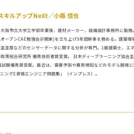
スキルアップNeXt／小縣 信也
大阪市立大学工学部卒業後、建材メーカー、設備設計事務所に勤務。201
er(現オープンCAE勉強会＠関東)を立ち上げ3年間幹事を務める。建
温湿度などのセンサーデータに関する分析が専門。1級建築士、エネ
政策総合研究所 優秀技術者賞受賞。 日本ディープラーニング協会主催
E資格試験優秀賞受賞。最近は、需要予測や異常検知などのモデル開発
ーニングE資格エンジニア問題集」（インプレス）。