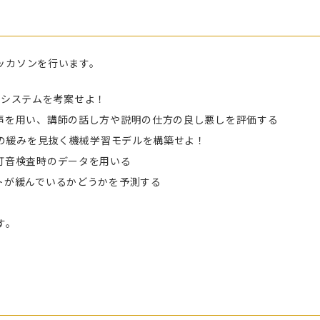
ッカソンを行います。
I システムを考案せよ！
声を用い、講師の話し方や説明の仕方の良し悪しを評価する
の緩みを見抜く機械学習モデルを構築せよ！
打音検査時のデータを用いる
トが緩んでいるかどうかを予測する
す。