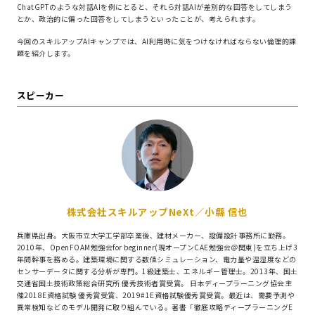
ChatGPTのような対話AIを例にとると、それら対話AIが差別的な回答をしてしまう
とか、政治的に偏った回答をしてしまうといったことが、考えられます。
今回のスキルアップAIキャンプでは、AI利用時に気をつけなければならない倫理的課
題を紹介します。
スピーカー
株式会社スキルアップNeXt／小縣 信也
兵庫県出身。大阪市立大学工学部卒業後、建材メーカー、設備設計事務所に勤務。
2010年、OpenFOAM勉強会for beginner(現オープンCAE勉強会＠関東)を立ち上げ3
年間幹事を務める。建築環境に関する数値シミュレーション、電力量や温湿度などの
センサーデータに関する分析が専門。1級建築士、エネルギー管理士。2013年、国土
交通省国土技術政策総合研究所 優秀技術者賞受賞。 日本ディープラーニング協会主
催2018E資格試験 優秀賞受賞、2019#1E資格試験優秀賞受賞。最近は、需要予測や
異常検知などのモデル開発に取り組んでいる。著書「徹底攻略ディープラーニングE