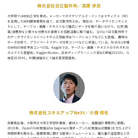
株式会社日立製作所／高原 渉氏
大学院では材料工学を専攻。メーカーでのマテリアルズ・インフォマティクス（MI）
を活用した材料開発業務を経て、日立製作所入社。 現在は、データサイエンティス
トとして、テーブル・画像・テキストなど幅広いデータを取り扱いながら、化学/製
薬/消費財など様々な分野のお客様との協創活動に取り組む。 Qiita×日立製作所で
のデータサイエンスイベントや人工知能学会ワークショップなどにも登壇。 趣味は
データ分析で、プライベートでデータ分析コンペなどに参加している。Nishika主催
の材料の物性予測コンペ3位。Kaggleでは、テーブル・画像・テキストのそれぞれの
タスクで入賞歴有。Kaggle Master。日本ディープラーニング協会E資格2021#1、G
検定2020#1。MI関連論文にて論文賞受賞歴有。
株式会社スキルアップNeXt／小縣 信也
兵庫県出身。大阪市立大学工学部卒業後、建材メーカー、設備設計事務所に勤務。
2010年、OpenFOAM勉強会for beginner(現オープンCAE勉強会＠関東)を立ち上げ3
年間幹事を務める。建築環境に関する数値シミュレーション、電力量や温湿度などの