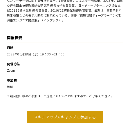
センサーデータに関する分析が専門。1級建築士、エネルギー管理士。2013年、国土
交通省国土技術政策総合研究所 優秀技術者賞受賞。 日本ディープラーニング協会主
催2018E資格試験 優秀賞受賞、2019#1E資格試験優秀賞受賞。最近は、需要予測や
異常検知などのモデル開発に取り組んでいる。著書「徹底攻略ディープラーニングE
資格エンジニア問題集」（インプレス）。
開催概要
日時
2023年06月28日（水）19：30～21：00
開催方法
Zoom
参加費
無料
※競合他社様のご参加は、ご遠慮いただいておりますので、ご了承ください。
スキルアップAIキャンプに参加する