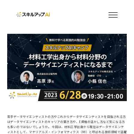
若手データサイエンティストの方やこれからデータサイエンティストを目指される方
はデータサイエンティストのキャリアの築き方や、E資格の活かし方など気になる方
も多いのではないでしょうか。 今回は、材料工学出身から現在はデータサイエンテ
ィストとして、マテリアルズ・インフォマティクス（MI）と呼ばれる技術領域で活躍