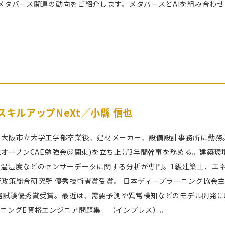
、メタバース関連の動向をご紹介します。メタバースとAIを組み合わ
スキルアップNeXt／小縣 信也
大阪市立大学工学部卒業後、建材メーカー、設備設計事務所に勤務。201
er(現オープンCAE勉強会＠関東)を立ち上げ3年間幹事を務める。建
温湿度などのセンサーデータに関する分析が専門。1級建築士、エネ
政策総合研究所 優秀技術者賞受賞。 日本ディープラーニング協会主催
E資格試験優秀賞受賞。最近は、需要予測や異常検知などのモデル開発
ーニングE資格エンジニア問題集」（インプレス）。