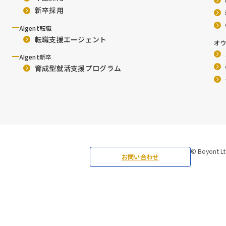
新卒採用
AIgent転職
転職支援エージェント
オウ
AIgent新卒
育成型就活支援プログラム
© Beyont Lt
お問い合わせ
引法に基づく表記
シーポリシー
ュリティに関する方針
ーハラスメントに対する基本方針