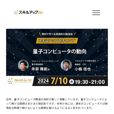
近年、量子コンピュータ関連の技術が著しく発展しています。量子コンピュータによ
って解ける問題はまだまだ限定的ですが、何年か先には、通常のコンピュータでは現
実的な時間で解けないような問題を解けるようになると言われています。