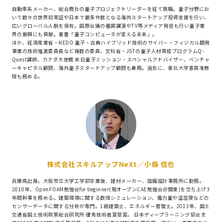
自動車系メーカー、総合商社の量子プロジェクトリーダーを経て現職。量子分野にお
いて数々の世界初実証や日本で最多件数となる海外スタートアップ投資支援を行い、
広いグローバル人脈を保有。国際会議の基調講演やTV等メディア発信も行い量子業
界の振興にも貢献。著書「量子コンピュータが変える未来」。
ほか、経済産業省・NEDO 量子・古典ハイブリッド技術のサイバ－・フィジカル開発
事業の技術推進委員長など複数の委員、文科省・JSTの量子人材育成プログラムQ-
Quest講師、カナダ大使館 来日量子ミッション・スペシャルアドバイザー、ベンチャ
ーキャピタル顧問、海外量子スタートアップ顧問も兼務。過去に、東北大学客員准教
授も務める。
株式会社スキルアップNeXt／小縣 信也
兵庫県出身。大阪市立大学工学部卒業後、建材メーカー、設備設計事務所に勤務。
2010年、OpenFOAM勉強会for beginner(現オープンCAE勉強会＠関東)を立ち上げ3
年間幹事を務める。建築環境に関する数値シミュレーション、電力量や温湿度などの
センサーデータに関する分析が専門。1級建築士、エネルギー管理士。2013年、国土
交通省国土技術政策総合研究所 優秀技術者賞受賞。 日本ディープラーニング協会主