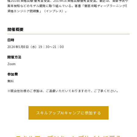
催2018E資格試験 優秀賞受賞、2019#1E資格試験優秀賞受賞。最近は、需要予測や
異常検知などのモデル開発に取り組んでいる。著書「徹底攻略ディープラーニングE
資格エンジニア問題集」（インプレス）。
開催概要
日時
2024年5月8日（水）19：30～21：00
開催方法
Zoom
参加費
無料
※競合他社様のご参加は、ご遠慮いただいておりますので、ご了承ください。
スキルアップAIキャンプに参加する