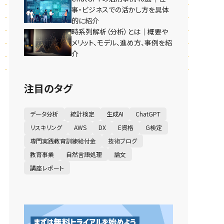
事・ビジネスでの活かし方を具体
的に紹介
時系列解析（分析）とは｜概要や
メリット、モデル、進め方、事例を紹
介
注目のタグ
データ分析
統計検定
生成AI
ChatGPT
リスキリング
AWS
DX
E資格
G検定
専門実践教育訓練給付金
技術ブログ
教育事業
自然言語処理
論文
講座レポート