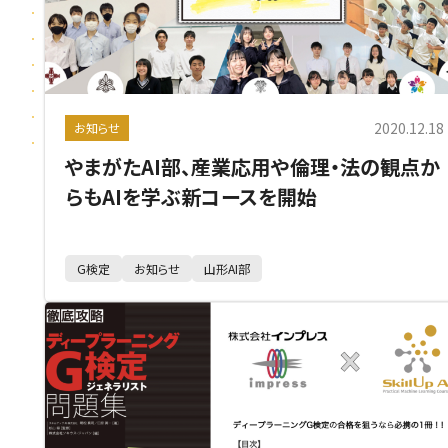
2020.12.18
お知らせ
やまがたAI部、産業応用や倫理・法の観点か
らもAIを学ぶ新コースを開始
G検定
お知らせ
山形AI部