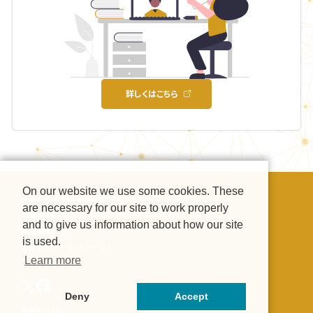
詳しくはこちら
On our website we use some cookies. These
スキルアップAI Journalについて
are necessary for our site to work properly
運営会社
and to give us information about how our site
利用規約
is used.
プライバシーポリシー
Learn more
Deny
Accept
© Beyont Ltd.