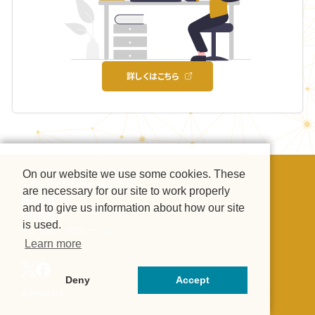
詳しくはこちら
On our website we use some cookies. These
スキルアップAI Journalについて
are necessary for our site to work properly
運営会社
and to give us information about how our site
利用規約
is used.
プライバシーポリシー
Learn more
Deny
Accept
© Beyont Ltd.