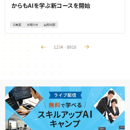
からもAIを学ぶ新コースを開始
G検定
お知らせ
山形AI部
1
2
3
4
…
8
9
10