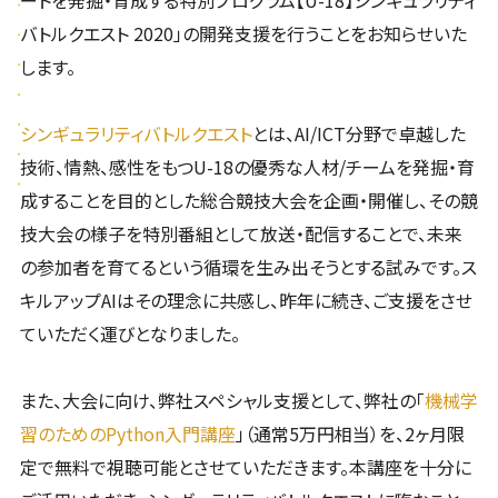
ートを発掘・育成する特別プログラム【U-18】シンギュラリティ
バトルクエスト 2020」の開発支援を行うことをお知らせいた
します。
シンギュラリティバトルクエスト
とは、AI/ICT分野で卓越した
技術、情熱、感性をもつU-18の優秀な人材/チームを発掘・育
成することを目的とした総合競技大会を企画・開催し、その競
技大会の様子を特別番組として放送・配信することで、未来
の参加者を育てるという循環を生み出そうとする試みです。ス
キルアップAIはその理念に共感し、昨年に続き、ご支援をさせ
ていただく運びとなりました。
また、大会に向け、弊社スペシャル支援として、弊社の「
機械学
習のためのPython入門講座
」（通常5万円相当）を、2ヶ月限
定で無料で視聴可能とさせていただきます。本講座を十分に