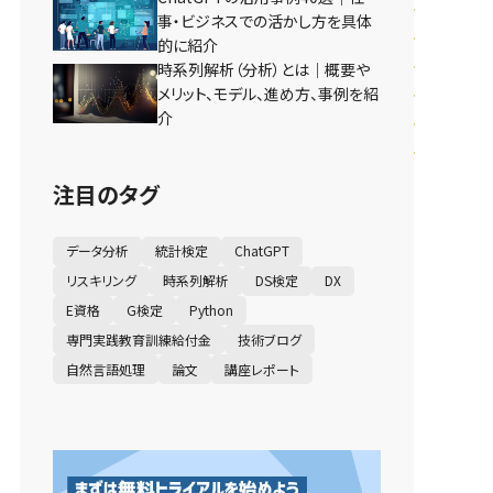
事・ビジネスでの活かし方を具体
的に紹介
時系列解析（分析）とは｜概要や
メリット、モデル、進め方、事例を紹
介
注目のタグ
データ分析
統計検定
ChatGPT
リスキリング
時系列解析
DS検定
DX
E資格
G検定
Python
専門実践教育訓練給付金
技術ブログ
自然言語処理
論文
講座レポート