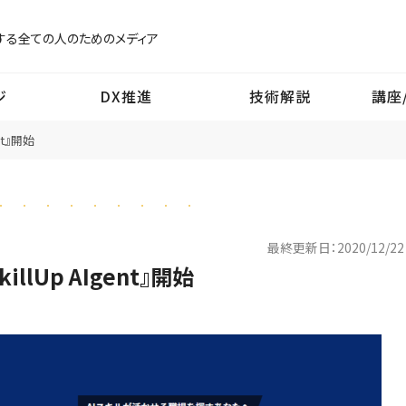
する
全ての人のためのメディア
ジ
DX推進
技術解説
講座
nt』開始
最終更新日：
2020/12/22
lUp AIgent』開始