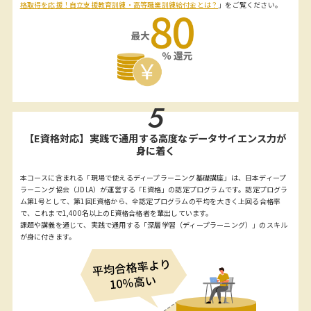
格取得を応援！自立支援教育訓練・高等職業訓練給付金とは？
」をご覧ください。
5
【E資格対応】実践で通用する高度なデータサイエンス力が
身に着く
本コースに含まれる「現場で使えるディープラーニング基礎講座」は、日本ディープ
ラーニング協会（JDLA）が運営する「E資格」の認定プログラムです。認定プログラ
ム第1号として、第1回E資格から、全認定プログラムの平均を大きく上回る合格率
で、これまで1,400名以上のE資格合格者を輩出しています。
課題や講義を通じて、実践で通用する「深層学習（ディープラーニング）」のスキル
が身に付きます。