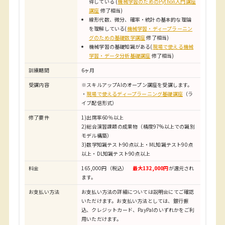
得している (
機械学習のためのPython入門講座
講座
修了相当)
線形代数、微分、確率・統計の基本的な理論
を理解している(
機械学習・ディープラーニン
グのための基礎数学講座
修了相当)
機械学習の基礎知識がある(
現場で使える機械
学習・データ分析基礎講座
修了相当)
訓練期間
6ヶ月
受講内容
※スキルアップAIのオープン講座を受講します。
・
現場で使えるディープラーニング基礎講座
（ラ
イブ配信形式）
修了要件
1)出席率60％以上
2)総合演習課題の成果物（精度97%以上での識別
モデル構築）
3)数学知識テスト90点以上・ML知識テスト90点
以上・DL知識テスト90点以上
料金
165,000円（税込）
最大132,000円
が還元され
ます。
お支払い方法
お支払い方法の詳細については説明会にてご確認
いただけます。お支払い方法としては、銀行振
込、クレジットカード、PayPalのいずれかをご利
用いただけます。