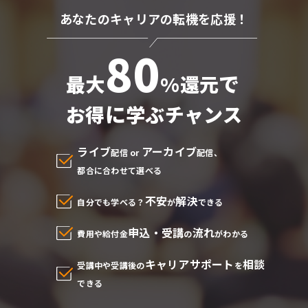
あなたのキャリアの転機を応援！
80
で
最大
%還元
に
お得
学ぶチャンス
ライブ
アーカイブ
配信 or
配信、
都合に合わせて選べる
不安
解決
自分でも学べる？
が
できる
申込・受講
流れ
費用や給付金
の
がわかる
キャリアサポート
相談
受講中や受講後の
を
できる