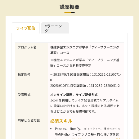
講座概要
eラーニン
ライブ配信
グ
プログラム名
機械学習エンジニアが学ぶ「ディープラーニング
基礎」コース
※機械エンジニアが学ぶ「ディープラーニング基
礎」コースから名称変更予定
指定番号
～2025年9月30日受講開始：1310232-2310071-
8
2025年10月1日受講開始：1310232-2520051-2
受講形式
オンライン講座：ライブ配信形式
Zoomを利用してライブ配信形式でリアルタイム
に受講いただけます。ネット環境のある場所であ
ればどこからでも受講可能です。
必須スキル
前提となる知識
Pandas、 NumPy、scikit-learn、Matplotlib
等のPythonライブラリの基本的な使い方を習