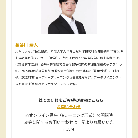
長谷川 寿人
スキルアップNeXt講師。新潟大学大学院自然科学研究科数理物質科学専攻博
士後期課程修了。博士（理学）。専門は数論と代数幾何学。博士課程では、
代数幾何学における基本的問題である代数多様体の有理性問題の研究を行っ
た。2023年度統計質保証推進協会主催統計検定準1級（最優秀賞）、1級合
格。2023年度日本ディープラーニング協会主催G検定、データサイエンティ
スト協会主催DS検定リテラシーレベル合格。
一社での研修をご希望の場合はこちら
お問い合わせ
※オンライン講座（eラーニング形式）の開講時
期等に関するお問い合わせは上記よりお願いいた
します