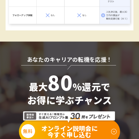
あなたのキャリアの転機を応援！
80
最大
%還元
で
お得
に
学ぶチャンス
オンライン説明会に
今すぐ申し込む