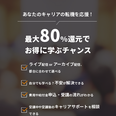
あなたのキャリアの転機を応援！
80
で
最大
%還元
に
お得
学ぶチャンス
ライブ
アーカイブ
配信 or
配信、
都合に合わせて選べる
不安
解決
自分でも学べる？
が
できる
申込・受講
流れ
費用や給付金
の
がわかる
キャリアサポート
相談
受講中や受講後の
を
できる