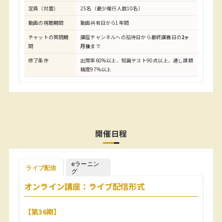
定員（対面）
25名（最少催行人数10名）
動画の視聴期間
動画共有日から1年間
チャットの質問期
講座チャンネルへの招待日から最終講義日の
2ヶ
間
月後
まで
修了条件
出席率60%以上、知識テスト90点以上、通し課題
精度97%以上
開催日程
eラーニン
ライブ配信
グ
オンライン講座：ライブ配信形式
【第36期】