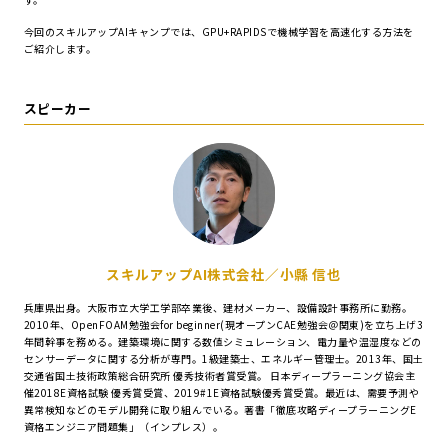
今回のスキルアップAIキャンプでは、GPU+RAPIDSで機械学習を高速化する方法を
ご紹介します。
スピーカー
スキルアップAI株式会社／小縣 信也
兵庫県出身。大阪市立大学工学部卒業後、建材メーカー、設備設計事務所に勤務。
2010年、OpenFOAM勉強会for beginner(現オープンCAE勉強会＠関東)を立ち上げ3
年間幹事を務める。建築環境に関する数値シミュレーション、電力量や温湿度などの
センサーデータに関する分析が専門。1級建築士、エネルギー管理士。2013年、国土
交通省国土技術政策総合研究所 優秀技術者賞受賞。 日本ディープラーニング協会主
催2018E資格試験 優秀賞受賞、2019#1E資格試験優秀賞受賞。最近は、需要予測や
異常検知などのモデル開発に取り組んでいる。著書「徹底攻略ディープラーニングE
資格エンジニア問題集」（インプレス）。