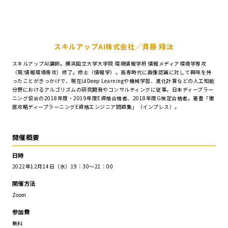
スキルアップAI株式会社／斉藤 翔汰
スキルアップAI講師。横浜国立大学大学院 環境情報学府 情報メディア環境学専攻
（現:情報環境専攻）修了。修士（情報学）。高専時代に画像認識に対して興味を持
ったことがきっかけで、現在はDeep Learningや機械学習、進化計算などの人工知能
分野におけるアルゴリズムの研究開発やコンサルティングに従事。日本ディープラー
ニング協会の2018年度・2019年度E資格合格者、2018年度G検定合格者。著書「徹
底攻略ディープラーニングE資格エンジニア問題集」（インプレス）。
開催概要
日時
2022年12月14日（水）19：30～21：00
開催方法
Zoom
参加費
無料