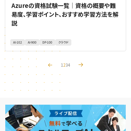
Azureの資格試験一覧｜資格の概要や難
易度、学習ポイント、おすすめ学習方法を解
説
AI-102
AI-900
DP-100
クラウド
1
2
3
4