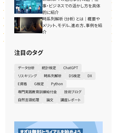
事・ビジネスでの活かし方を具体
的に紹介
時系列解析（分析）とは｜概要や
メリット、モデル、進め方、事例を紹
介
注目のタグ
データ分析
統計検定
ChatGPT
リスキリング
時系列解析
DS検定
DX
E資格
G検定
Python
専門実践教育訓練給付金
技術ブログ
自然言語処理
論文
講座レポート