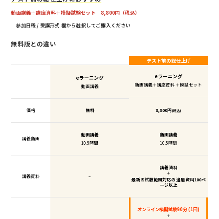
動画講義＋講座資料＋模擬試験セット 8,800円（税込）
参加日程 / 受講形式 欄から選択してご購入ください
無料版との違い
テスト前の総仕上げ
eラーニング
eラーニング
動画講義＋講座資料 ＋模試セット
動画講義
価格
無料
8,800円
(税込)
動画講義
動画講義
講義動画
10.5時間
10.5時間
講義資料
＋
講義資料
–
最新の試験範囲対応の 追加資料100ペ
ージ以上
オンライン模擬試験90分 (1回)
＋