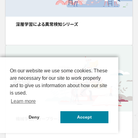
深層学習による異常検知シリーズ
On our website we use some cookies. These
are necessary for our site to work properly
and to give us information about how our site
is used.
Learn more
Deny
Accept
機械学習/ディープラーニングの論文30選