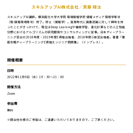
スキルアップAI株式会社／斉藤 翔汰
スキルアップAI講師。横浜国立大学大学院 環境情報学府 情報メディア環境学専攻
（現:情報環境専攻）修了。修士（情報学）。高専時代に画像認識に対して興味を持
ったことがきっかけで、現在はDeep Learningや機械学習、進化計算などの人工知能
分野におけるアルゴリズムの研究開発やコンサルティングに従事。日本ディープラー
ニング協会の2018年度・2019年度E資格合格者、2018年度G検定合格者。著書「徹
底攻略ディープラーニングE資格エンジニア問題集」（インプレス）。
開催概要
日時
2022年11月9日（水）19：30～21：00
開催方法
Zoom
参加費
無料
※競合他社様のご参加は、ご遠慮いただいておりますので、ご了承ください。