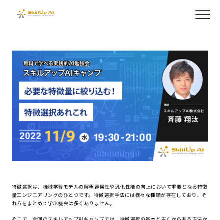
特徴選択は、機械学習モデルの解釈容易性や汎化性能の向上において重要となる特徴
量エンジニアリングのひとつです。特徴選択手法には様々な種類が存在しており、そ
れらをまとめて学ぶ機会は多くありません。
そこで、今回のスキルアップAIキャンプでは、特徴選択の基本と古くからある方法か