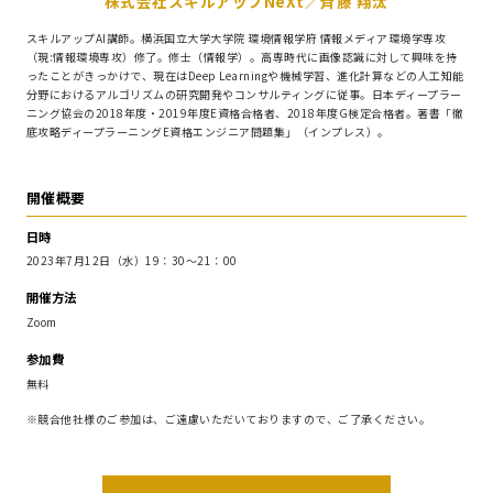
株式会社スキルアップNeXt／斉藤 翔汰
スキルアップAI講師。横浜国立大学大学院 環境情報学府 情報メディア環境学専攻
（現:情報環境専攻）修了。修士（情報学）。高専時代に画像認識に対して興味を持
ったことがきっかけで、現在はDeep Learningや機械学習、進化計算などの人工知能
分野におけるアルゴリズムの研究開発やコンサルティングに従事。日本ディープラー
ニング協会の2018年度・2019年度E資格合格者、2018年度G検定合格者。著書「徹
底攻略ディープラーニングE資格エンジニア問題集」（インプレス）。
開催概要
日時
2023年7月12日（水）19：30～21：00
開催方法
Zoom
参加費
無料
※競合他社様のご参加は、ご遠慮いただいておりますので、ご了承ください。