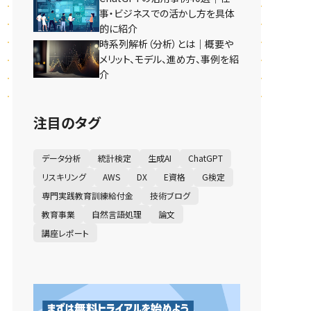
事・ビジネスでの活かし方を具体
的に紹介
時系列解析（分析）とは｜概要や
メリット、モデル、進め方、事例を紹
介
注目のタグ
データ分析
統計検定
生成AI
ChatGPT
リスキリング
AWS
DX
E資格
G検定
専門実践教育訓練給付金
技術ブログ
教育事業
自然言語処理
論文
講座レポート