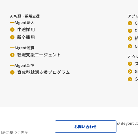
AI転職・採用支援
アプ
AIgent法人
中途採用
新卒採用
AIgent転職
転職支援エージェント
オウ
ス
AIgent新卒
G
育成型就活支援プログラム
© Beyont Lt
お問い合わせ
引法に基づく表記