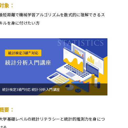
対象：
最短距離で機械学習アルゴリズムを数式的に理解できるス
キルを身に付けたい方
統計検定3級®対応 統計分析入門講座
概要：
大学基礎レベルの統計リテラシーと統計的推測力を身につ
ける