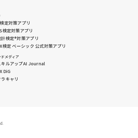
リ
G検定対策アプリ
DS検定対策アプリ
統計検定®︎対策アプリ
GX検定 ベーシック 公式対策アプリ
ンドメディア
キルアップAI Journal
X DiG
クラキャリ
d.