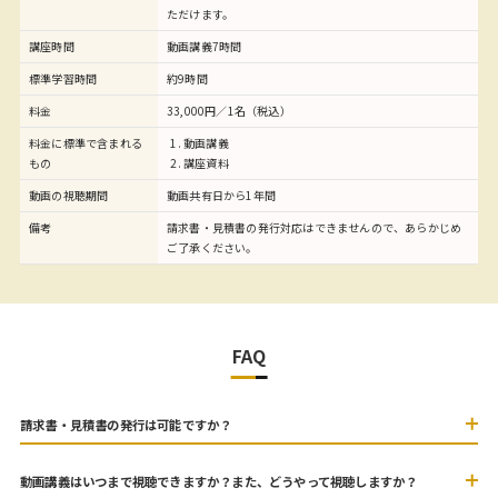
ただけます。
講座時間
動画講義7時間
標準学習時間
約9時間
料金
33,000円／1名（税込）
料金に標準で含まれる
動画講義
もの
講座資料
動画の視聴期間
動画共有日から1年間
備考
請求書・見積書の発行対応はできませんので、あらかじめ
ご了承ください。
FAQ
請求書・見積書の発行は可能ですか？
動画講義はいつまで視聴できますか？また、どうやって視聴しますか？