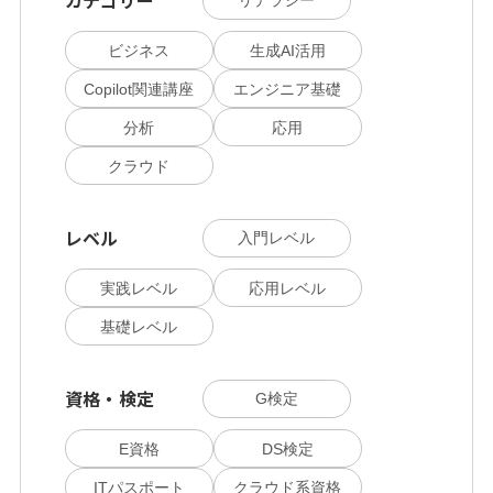
カテゴリー
リテラシー
ビジネス
生成AI活用
Copilot関連講座
エンジニア基礎
分析
応用
クラウド
レベル
入門レベル
実践レベル
応用レベル
基礎レベル
資格・検定
G検定
E資格
DS検定
ITパスポート
クラウド系資格