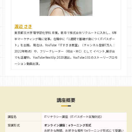
渡辺 さき
東京都立大学 理学部化学科 卒業。新卒で株式会社リクルートに入社し、6年
半マーケティング職に従事。在職中に「1週間で基礎が身につくITパスポー
ト」を出版。 現在は、YouTube「ITすきま教室」（チャンネル登録7万人：
2022年時点）や、フリーナレーター（司会・MC）として イベント,展示会
でも活躍中。 YouTube NextUp 2020選出。YouTube 101のストーリープロモ
ーション動画出演。
講座概要
講座名
ITリテラシー講座（ITパスポート試験対応）
受講形式
オンライン講座：eラーニング形式
お好きな時間、お好きな場所でeラーニング形式にて受講い