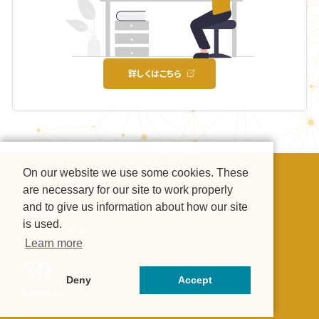
詳しくはこちら
On our website we use some cookies. These
スキルアップAI Journalについて
are necessary for our site to work properly
運営会社
and to give us information about how our site
利用規約
is used.
プライバシーポリシー
Learn more
Deny
Accept
© Beyont Ltd.