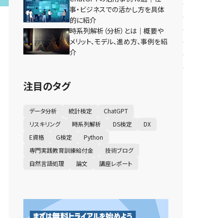
事・ビジネスでの活かし方を具体
的に紹介
時系列解析（分析）とは｜概要や
メリット、モデル、進め方、事例を紹
介
注目のタグ
データ分析
統計検定
ChatGPT
リスキリング
時系列解析
DS検定
DX
E資格
G検定
Python
専門実践教育訓練給付金
技術ブログ
自然言語処理
論文
講座レポート