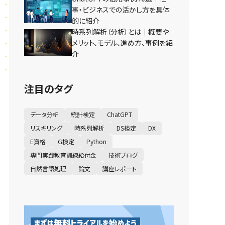
事・ビジネスでの活かし方を具体
的に紹介
時系列解析（分析）とは｜概要や
メリット、モデル、進め方、事例を紹
介
注目のタグ
データ分析
統計検定
ChatGPT
リスキリング
時系列解析
DS検定
DX
E資格
G検定
Python
専門実践教育訓練給付金
技術ブログ
自然言語処理
論文
講座レポート