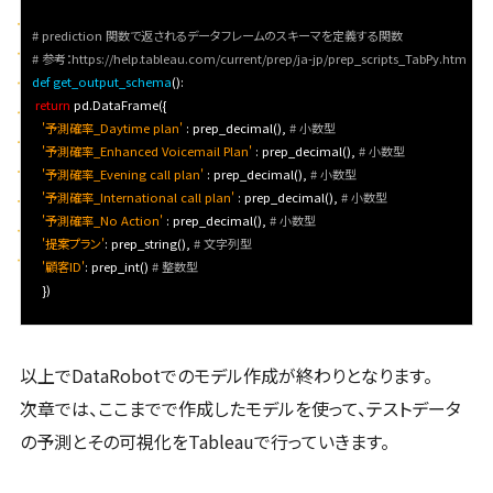
# prediction 関数で返されるデータフレームのスキーマを定義する関数
# 参考：https://help.tableau.com/current/prep/ja-jp/prep_scripts_TabPy.htm
def get_output_schema
():      

return
 pd.DataFrame({

'予測確率_Daytime plan'
 : prep_decimal(), 
# 小数型
'予測確率_Enhanced Voicemail Plan'
 : prep_decimal(), 
# 小数型
'予測確率_Evening call plan'
 : prep_decimal(), 
# 小数型
'予測確率_International call plan'
 : prep_decimal(), 
# 小数型
'予測確率_No Action'
 : prep_decimal(), 
# 小数型
'提案プラン'
: prep_string(), 
# 文字列型
'顧客ID'
: prep_int() 
# 整数型
以上でDataRobotでのモデル作成が終わりとなります。
次章では、ここまでで作成したモデルを使って、テストデータ
の予測とその可視化をTableauで行っていきます。