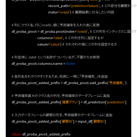
                                           record_path=
'predictionValues'
, 
# どの部分を展開するか
                                           meta=
'rowId'
) 
# 展開結果に付与したい内容
# 列にクラス名、行にrowID、値に予測確率を入れた表に変換
   df_proba_pivot = df_proba.pivot(index=
'rowId'
, 
# どの列をインデックスに設定
                               columns=
'label'
, 
# どの列を列に設定するか
                               values=
'value'
) 
# それぞれの値にどの列を設定するか
# 列全体に label という名称がついているが、不要のため削除
   df_proba_pivot.columns.name = 
None
# 各列名をわかりやすくするため、先頭に一律に「予測確率_」を追加
   df_proba_pivot_added_prefix = df_proba_pivot.add_prefix(
'予測確率_'
)

# 予測確率最大のクラス名の列を、予測確率のデータフレームに追加
   df_proba_pivot_added_prefix[
'提案プラン'
] = df_prediction[
'prediction'
]

# 入力データフレームの顧客ID列を、予測結果のデータフレームに追加
   df_proba_pivot_added_prefix[
'顧客ID'
] = input_df[
'顧客ID'
]   

return
 df_proba_pivot_added_prefix
