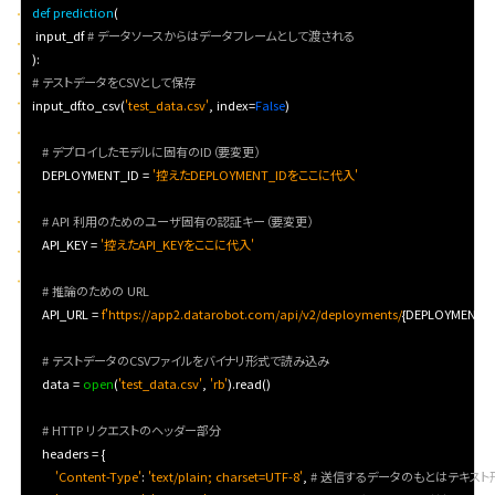
def prediction
(

 input_df 
# データソースからはデータフレームとして渡される
# テストデータをCSVとして保存
input_df.to_csv(
'test_data.csv'
, index=
False
)

# デプロイしたモデルに固有のID（要変更）
   DEPLOYMENT_ID = 
'控えたDEPLOYMENT_IDをここに代入'
# API 利用のためのユーザ固有の認証キー（要変更）
   API_KEY = 
'控えたAPI_KEYをここに代入'
# 推論のための URL
   API_URL = 
f'https://app2.datarobot.com/api/v2/deployments/
{DEPLOYMENT_I
# テストデータのCSVファイルをバイナリ形式で読み込み
   data = 
open
(
'test_data.csv'
, 
'rb'
).read()

# HTTP リクエストのヘッダー部分
   headers = {

'Content-Type'
: 
'text/plain; charset=UTF-8'
, 
# 送信するデータのもとはテキスト