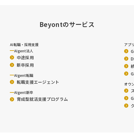
Beyontのサービス
AI転職・採用支援
アプ
AIgent法人
中途採用
新卒採用
AIgent転職
転職支援エージェント
オウ
ス
AIgent新卒
G
育成型就活支援プログラム