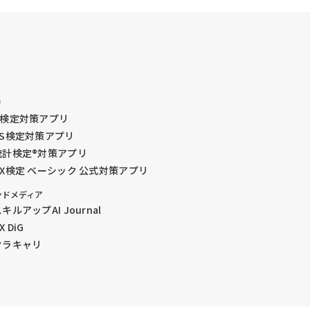
リ
G検定対策アプリ
DS検定対策アプリ
統計検定®︎対策アプリ
GX検定 ベーシック 公式対策アプリ
ンドメディア
キルアップAI Journal
X DiG
クラキャリ