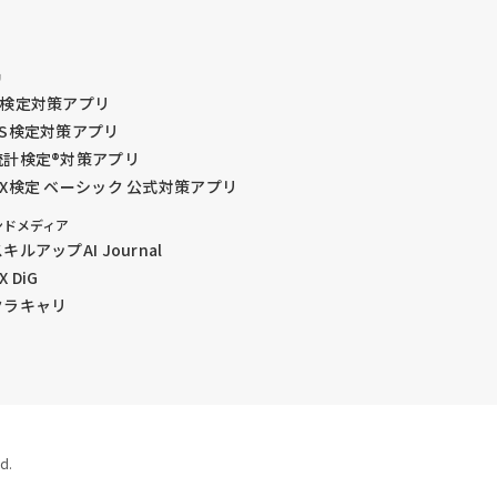
リ
G検定対策アプリ
DS検定対策アプリ
統計検定®︎対策アプリ
GX検定 ベーシック 公式対策アプリ
ンドメディア
キルアップAI Journal
X DiG
クラキャリ
d.