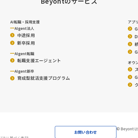
Beyontのサービス
AI転職・採用支援
アプ
AIgent法人
中途採用
新卒採用
AIgent転職
転職支援エージェント
オウ
ス
AIgent新卒
G
育成型就活支援プログラム
© Beyont Lt
お問い合わせ