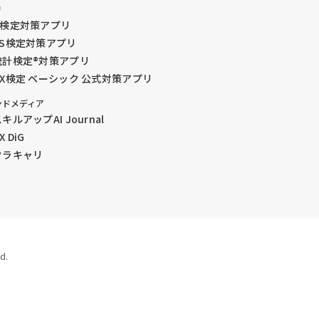
リ
G検定対策アプリ
DS検定対策アプリ
統計検定®︎対策アプリ
GX検定 ベーシック 公式対策アプリ
ンドメディア
キルアップAI Journal
X DiG
クラキャリ
d.