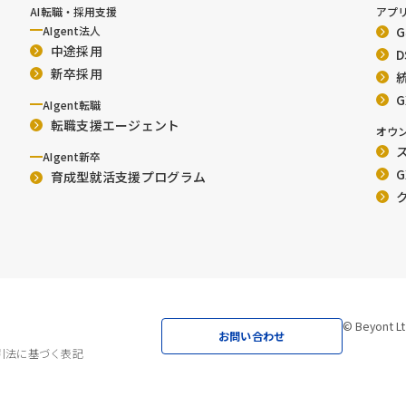
AI転職・採用支援
アプ
AIgent法人
中途採用
新卒採用
AIgent転職
転職支援エージェント
オウ
ス
AIgent新卒
G
育成型就活支援プログラム
© Beyont Lt
お問い合わせ
引法に基づく表記