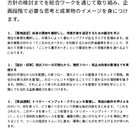
方針の検討までを総合ワークを通じて取り組み、企
画段階で必要な思考と成果物のイメージを身につけ
ます。
１．【業務選定】自身の業務を棚卸しし、改善対象を選定するための観点を学ぶ
現在の業務を棚卸しし、AI導入によって最もインパクトが出るタスクを見極めます。自
身の業務の中から「どこをAI化すべきか」を判断するための評価基準を学ぶことで、手
当たり次第ではなく「ここから着手すべき」という確信を持って改善対象を選べるよう
になります。
２．【設計・試算】現状フローの可視化から、理想フロー・見込み効果の整理までを実
践する
現状の可視化からAIを配置した新フロー、導入メリットの整理までをセットで実践。現
在の仕事の流れを整理し、AIエージェントが加わることでどう変わるかの理想像を描き
ます。同時に、それによって得られる具体的なメリットを整理する手順を学ぶことで、
誰にでも伝わる企画構成力を身につけます。
３．【実装連携】トリガー・インプット・アクションを整理し、実装の勘所を押さえる
AIがいつ、何を使って、どう動くべきかという詳細な指示内容をまとめます。「これを
されたら、このデータを使って、こう処理する（トリガー・インプット・アクショ
ン）」という具体的な動作ルールを整理。構築の際に迷いがちなポイントを事前に押さ
えることで、ツールの設定をスムーズに進め、確実に動くものを作り上げる力が得られ
ます。