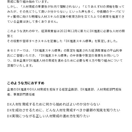
育成に取り組み始めています。
しかし、「人材育成の重要性が社内で理解されない」「とりあえずAIの資格を取って
みたが、その先どうして良いか分からない」といった声も多く、中長期のケーパビリ
ティ獲得に向けた明確な人材スキルの定義や教育方針を立てた上での教育を推進でき
ている企業は決して多くありません。
このような流れの中で、経済産業省は2022年12月に新たにDX推進に必要な人材の類
型と
その役割や習得すべきスキルを定義した「DX推進スキル標準」を策定しました。
本セミナーでは、「DX推進スキル標準」の策定を推進された経済産業省の平山利幸
氏にご登壇いただき、「DX推進スキル標準」の全体像や策定の背景をお伺いしつ
つ、日本企業がDX推進人材の育成を進めるために必要な考え方や取り組みについて
深掘りいたします。
このような方におすすめ
企業のDX推進やDX人材育成を担当する経営企画部、DX推進部、人材育成部門担当
者、事業部門責任者
DX人材を育成するために何から始めればよいのか分からない
DXを成功させるために、どんな人材を育成すべきか最新の知見を知りたい
DX実現につながる正しい人材育成の進め方を知りたい