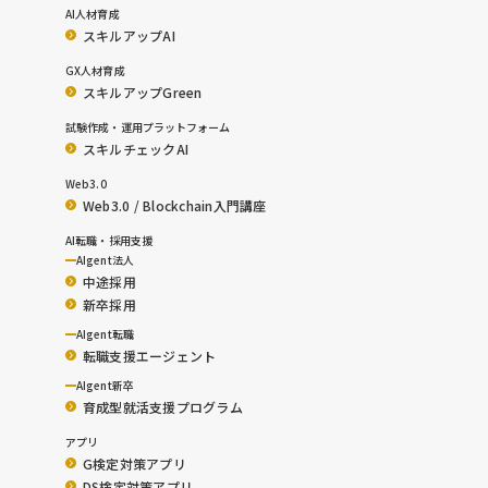
AI人材育成
スキルアップAI
GX人材育成
スキルアップGreen
試験作成・運用プラットフォーム
スキルチェックAI
Web3.0
Web3.0 / Blockchain入門講座
AI転職・採用支援
AIgent法人
中途採用
新卒採用
AIgent転職
転職支援エージェント
AIgent新卒
育成型就活支援プログラム
アプリ
G検定対策アプリ
DS検定対策アプリ