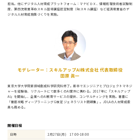
担当。他にデジタル人材育成プラットフォーム：マナビＤＸ、情報処理技術者試験制
度、第四次産業革命スキル習得講座認定制度（Reスキル講座）など経済産業省のデ
ジタル人材育成施策づくりを実施。
モデレーター：スキルアップAI株式会社 代表取締役
田原 眞一
東京大学大学院新領域創成科学研究科修了。新卒でエンジニアとプロジェクトマネジ
ャーを経験後、リクルートにて数多くのAI案件に携わる。2017年に『スキルアップ
AI』を開始し、企業へのAI教育サービスの提供、コンサルティングを実施。著書に
「徹底攻略 ディープラーニングG検定 ジェネラリスト問題集」。JDLAの人材育成委
員も務める。
開催日程
日時
2月27日(月) 17:00-18:00