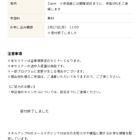
場所
Zoom ※参加者には開催前日までに、参加URLをご連
絡します
参加料
無料
お申し込み期限
2月27日(月) 12:00
※受付終了しました
注意事項
※本セミナーは企業様限定のセミナーとなります。
※本セミナーの途中入退室は自由です。
※一部プログラムに変更が生じる場合がございます。
※競合他社様のご参加は、ご遠慮いただいておりますので、ご了承ください。
【ご協力のお願い】
・申込後のキャンセルについては、前日までにご連絡ください。
受付終了しました
スキルアップAIのメールマガジンでは会社のお知らせや講座に関するお得な情報を配
信しています。