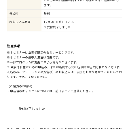
ます。
参加料
無料
お申し込み期限
12月20日(水) 12:00
※受付終了しました
注意事項
※本セミナーは企業様限定のセミナーとなります。
※本セミナーの途中入退室は自由です。
※一部プログラムに変更が生じる場合がございます。
※ 競合他社様からのお申込み、または所属する会社名や団体名の記載のない方（個
人名のみ、フリーランスの方含む）のお申込みは、参加をお断りさせていただいてお
ります。予めご了承ください。
【ご協力のお願い】
・申込後のキャンセルについては、前日までにご連絡ください。
受付終了しました