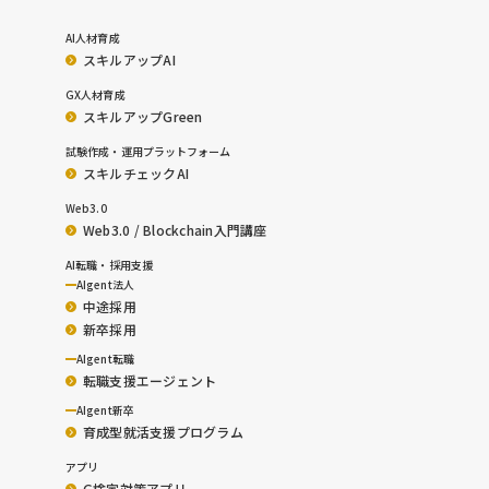
AI人材育成
スキルアップAI
GX人材育成
スキルアップGreen
試験作成・運用プラットフォーム
スキルチェックAI
Web3.0
Web3.0 / Blockchain入門講座
AI転職・採用支援
AIgent法人
中途採用
新卒採用
AIgent転職
転職支援エージェント
AIgent新卒
育成型就活支援プログラム
アプリ
G検定対策アプリ