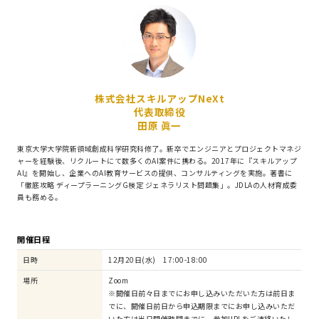
株式会社スキルアップNeXt
代表取締役
田原 眞一
東京大学大学院新領域創成科学研究科修了。新卒でエンジニアとプロジェクトマネジ
ャーを経験後、リクルートにて数多くのAI案件に携わる。2017年に『スキルアップ
AI』を開始し、企業へのAI教育サービスの提供、コンサルティングを実施。著書に
「徹底攻略 ディープラーニングG検定 ジェネラリスト問題集」。JDLAの人材育成委
員も務める。
開催日程
日時
12月20日(水) 17:00-18:00
場所
Zoom
※開催日前々日までにお申し込みいただいた方は前日ま
でに、開催日前日から申込期限までにお申し込みいただ
いた方は当日開催時間までに、参加URLをご連絡いたし