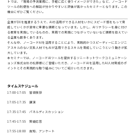
トでは、「現場の予測業務に、手軽に広く使うイメージができた」など、ノーコード
ツールの利便性への解説が分かりやすいと評価が高かったセミナーとなります。この
機会にぜひご覧ください。
企業がDXを推進するうえで、AIの活用ができる人材をいかにスピード感をもって育
成していくかが非常に重要な課題となっています。しかし、AIリテラシーを身に付け
る教育を実施しているものの、実務での実践につながっていないなど課題を抱えてい
る企業も数多くあります。
そんな中、ノーコードAIを活用することにより、実践的かつスピーディーにエンジニ
アスキルのない文系人材でもAIが活用できるスキルを育成していこうという動きが拡
大しています。
本セミナーでは、ノーコードAIツールを提供するソニーネットワークコミュニケーシ
ョンズ株式会社の松原様にご登壇いただき、ノーコードAIを活用したAI人材育成のポ
イントとその実践的な取り組みについてご紹介いただきます。
タイムスケジュール
17:00-17:05 冒頭挨拶
17:05-17:35 講演
17:35-17:45 パネルディスカッション
17:45-17:55 質疑応答
17:55-18:00 告知、アンケート