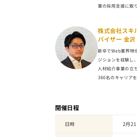
業の採用支援に取
株式会社スキル
バイザー
金沢
新卒でWeb業界特
ジションを経験し
人材紹介事業の立
360名のキャリア
開催日程
日時
2月21