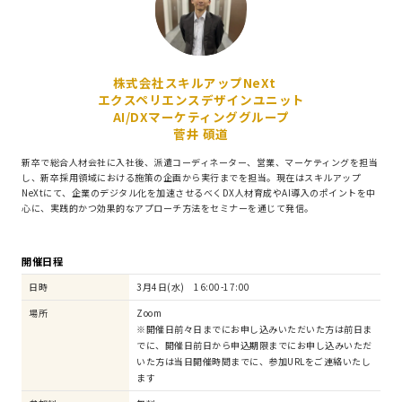
株式会社スキルアップNeXt
エクスペリエンスデザインユニット
AI/DXマーケティンググループ
菅井 碩道
新卒で総合人材会社に入社後、派遣コーディネーター、営業、マーケティングを担当
し、新卒採用領域における施策の企画から実行までを担当。現在はスキルアップ
NeXtにて、企業のデジタル化を加速させるべくDX人材育成やAI導入のポイントを中
心に、実践的かつ効果的なアプローチ方法をセミナーを通じて発信。
開催日程
日時
3月4日(水) 16:00-17:00
場所
Zoom
※開催日前々日までにお申し込みいただいた方は前日ま
でに、開催日前日から申込期限までにお申し込みいただ
いた方は当日開催時間までに、参加URLをご連絡いたし
ます