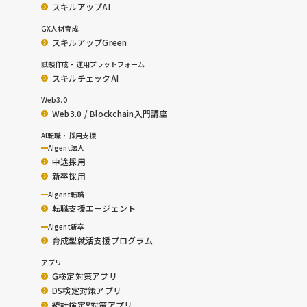
スキルアップAI
GX人材育成
スキルアップGreen
試験作成・運用プラットフォーム
スキルチェックAI
Web3.0
Web3.0 / Blockchain入門講座
AI転職・採用支援
AIgent法人
中途採用
新卒採用
AIgent転職
転職支援エージェント
AIgent新卒
育成型就活支援プログラム
アプリ
G検定対策アプリ
DS検定対策アプリ
統計検定®︎対策アプリ