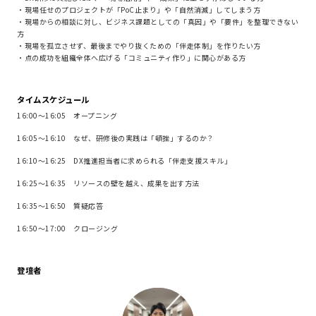
・現場任せのプロジェクトが「PoC止まり」や「自然消滅」してしまう方
・現場からの相談に対し、ビジネス課題としての「真因」や「要件」を整理できない
方
・現場を孤立させず、最後までやり抜くための「伴走体制」を作りたい方
・点の成功を組織全体へ広げる「コミュニティ作り」に関心がある方
タイムスケジュール
16:00～16:05 オープニング
16:05～16:10 なぜ、研修後の実践は「頓挫」するのか？
16:10～16:25 DX推進担当者に求められる「伴走支援スキル」
16:25～16:35 リソースの壁を越え、成果を出す方法
16:35～16:50 質疑応答
16:50～17:00 クロージング
登壇者