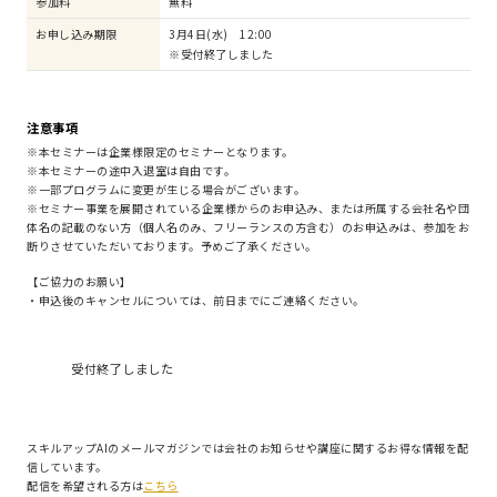
参加料
無料
お申し込み期限
3月4日(水) 12:00
※受付終了しました
注意事項
※本セミナーは企業様限定のセミナーとなります。
※本セミナーの途中入退室は自由です。
※一部プログラムに変更が生じる場合がございます。
※セミナー事業を展開されている企業様からのお申込み、または所属する会社名や団
体名の記載のない方（個人名のみ、フリーランスの方含む）のお申込みは、参加をお
断りさせていただいております。予めご了承ください。
【ご協力のお願い】
・申込後のキャンセルについては、前日までにご連絡ください。
受付終了しました
スキルアップAIのメールマガジンでは会社のお知らせや講座に関するお得な情報を配
信しています。
配信を希望される方は
こちら