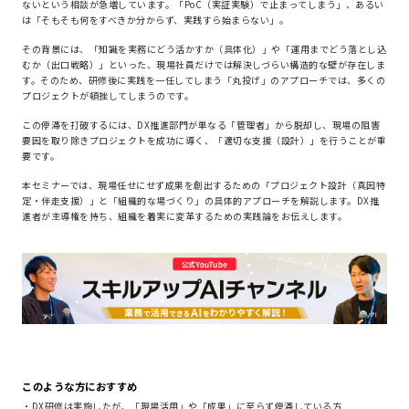
ないという相談が急増しています。「PoC（実証実験）で止まってしまう」、あるい
は「そもそも何をすべきか分からず、実践すら始まらない」。
その背景には、「知識を実務にどう活かすか（具体化）」や「運用までどう落とし込
むか（出口戦略）」といった、現場社員だけでは解決しづらい構造的な壁が存在しま
す。そのため、研修後に実践を一任してしまう「丸投げ」のアプローチでは、多くの
プロジェクトが頓挫してしまうのです。
この停滞を打破するには、DX推進部門が単なる「管理者」から脱却し、現場の阻害
要因を取り除きプロジェクトを成功に導く、「適切な支援（設計）」を行うことが重
要です。
本セミナーでは、現場任せにせず成果を創出するための「プロジェクト設計（真因特
定・伴走支援）」と「組織的な場づくり」の具体的アプローチを解説します。DX推
進者が主導権を持ち、組織を着実に変革するための実践論をお伝えします。
このような方におすすめ
・DX研修は実施したが、「現場活用」や「成果」に至らず停滞している方