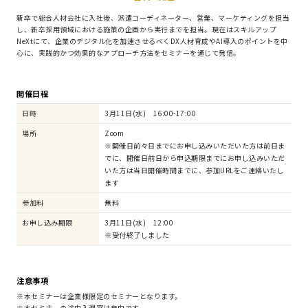
新卒で総合人材会社に入社後、派遣コーディネーター、営業、マーケティングを担当
し、新卒採用領域における施策の企画から実行までを担当。現在はスキルアップ
NeXtにて、企業のデジタル化を加速させるべくDX人材育成やAI導入のポイントを中
心に、実践的かつ効果的なアプローチ方法をセミナーを通じて発信。
開催日程
日時
3月11日(水) 16:00-17:00
場所
Zoom
※開催日前々日までにお申し込みいただいた方は前日ま
でに、開催日前日から申込期限までにお申し込みいただ
いた方は当日開催時間までに、参加URLをご連絡いたし
ます
参加料
無料
お申し込み期限
3月11日(水) 12:00
※受付終了しました
注意事項
※本セミナーは企業様限定のセミナーとなります。
※本セミナーの途中入退室は自由です。