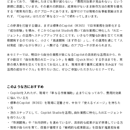
どまっており、「期待したほど仕事が減らない」「費用対効果が見合わない」という
課題に直面しています。その最大の原因は、成果物がないまま操作方法の教育を優先
する「教育先行型」のアプローチにあります。座学だけでは現場の当事者意識は生ま
れず、「Copilot」はただの”単なるツール”で終わってしまいます。
この停滞を打破する鍵は、まずは標準のCopilot（M365）で日常業務を効率化する
「成功体験」を積み、そこからCopilot Studioを用いて自社業務に特化した「AIエー
ジェント」の活用へステップアップすることです。いきなり完璧な計画を立てて大規
模開発するのではなく、小さく「高速開発（まず作る）」し、その運用を通じて「人
材育成（使いながら学ぶ）」へ繋げる「逆転」のアプローチが求められます。
本セミナーでは、明日から自分の業務が楽になるCopilotの具体的な活用法から、わ
ずか数日で「自社専用のAIエージェント」を構築（Quick Win）する手法までを、実
際の導入事例を交えてを交えてお伝えします。 現場主導で着実に成果を生み出す「AI
活用の成功サイクル」を作りたい方に、ぜひご参加いただきたいセミナーです。
このような方におすすめ
・Copilotを入れたが、現場で「単なる作業補助」止まりになっており、費用対効果
に悩んでいる方
・標準のCopilot（M365）を現場に定着させ、全社で「使えるイメージ」を持ちた
い方
・次のステップとして、Copilot Studioを活用し自社業務に特化したAIエージェント
を作りたい方
・「市民開発」や「社内研修」を進めているが、具体的な成果が出ず停滞している方
・現場が自らAIを育て、改善が循環する「継続的な成果創出」を目指す推進担当者