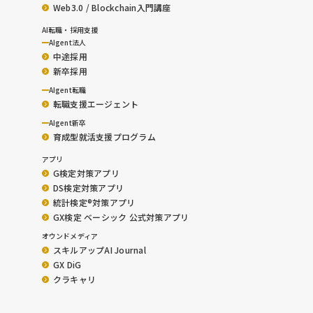
Web3.0 / Blockchain入門講座
AI転職・採用支援
AIgent法人
中途採用
新卒採用
AIgent転職
転職支援エージェント
AIgent新卒
育成型就活支援プログラム
アプリ
G検定対策アプリ
DS検定対策アプリ
統計検定®︎対策アプリ
GX検定 ベーシック 公式対策アプリ
オウンドメディア
スキルアップAI Journal
GX DiG
クラキャリ