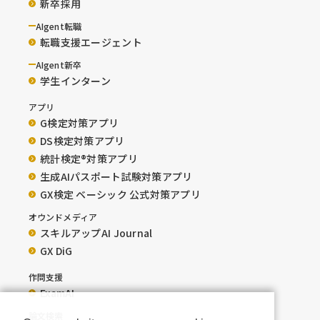
新卒採用
AIgent転職
転職支援エージェント
AIgent新卒
学生インターン
アプリ
G検定対策アプリ
DS検定対策アプリ
統計検定®︎対策アプリ
生成AIパスポート試験対策アプリ
GX検定 ベーシック 公式対策アプリ
オウンドメディア
スキルアップAI Journal
GX DiG
作問支援
ExamAI
論文検索