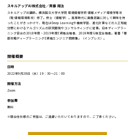
スキルアップAI株式会社／斉藤 翔汰
スキルアップAI講師。横浜国立大学大学院 環境情報学府 情報メディア環境学専攻
（現:情報環境専攻）修了。修士（情報学）。高専時代に画像認識に対して興味を持
ったことがきっかけで、現在はDeep Learningや機械学習、進化計算などの人工知能
分野におけるアルゴリズムの研究開発やコンサルティングに従事。日本ディープラー
ニング協会の2018年度・2019年度E資格合格者、2018年度G検定合格者。著書「徹
底攻略ディープラーニングE資格エンジニア問題集」（インプレス）。
開催概要
日時
2022年9月28日（水）19：30～21：00
開催方法
Zoom
参加費
無料
※競合他社様のご参加は、ご遠慮いただいておりますので、ご了承ください。