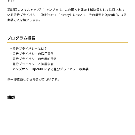
第82回のスキルアップAIキャンプでは、この両方を満たす解決策として注目されて
いる差分プライバシー（Diffrential Privacy）について、その概要とOpenDPによる
実装方法を紹介します。
プログラム概要
– 差分プライバシーとは？
– 差分プライバシーの活用事例
– 差分プライバシーの代表的手法
– 差分プライバシーと深層学習
– ハンズオン｜OpenDPによる差分プライバシーの実装
※一部変更となる場合がございます。
講師