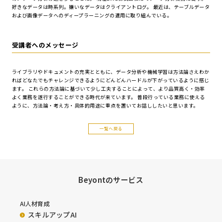
好きなデータは時系列。嫌いなデータはクライアントログ。 最近は、テーブルデータ
および画像データへのディープラーニングの適用に取り組んでいる。
受講者へのメッセージ
ライブラリやドキュメントの充実とともに、データ分析や機械学習は方法論さえわか
ればどなたでもチャレンジできるようにどんどんハードルが下がっているように感じ
ます。 これらの方法論に基づいて少し工夫することによって、より品質高く・効率
よく業務を遂行することができる時代が来ています。 普段行っている業務に使える
ように、方法論・考え方・具体的用途に重点を置いてお話ししたいと思います。
一覧へ戻る
Beyontのサービス
AI人材育成
スキルアップAI