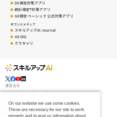
DS検定対策アプリ
統計検定®︎対策アプリ
GX検定 ベーシック 公式対策アプリ
オウンドメディア
スキルアップAI Journal
GX DiG
クラキャリ
運営会社
特定商取引法に基づく表記
利用規約
On our website we use some cookies.
FAQ
These are necessary for our site to work
properly and to give us information about
プライバシーポリシー