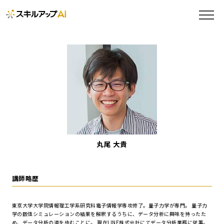
丸尾 大貴
講師略歴
東京大学大学院情報理工学系研究科電子情報学専攻修了。量子力学が専門。 量子力
学の数値シミュレーションの結果を解釈するうちに、データ分析に興味を持ったた
め、データ分析の道を歩むことに。 現在LINE株式会社にてデータ分析業務に従事。