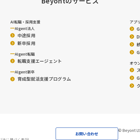
Beyontのサービス
AI転職・採用支援
アプ
AIgent法人
中途採用
新卒採用
AIgent転職
転職支援エージェント
オウ
ス
AIgent新卒
G
育成型就活支援プログラム
© Beyont Lt
お問い合わせ
引法に基づく表記