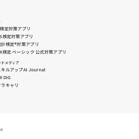
リ
G検定対策アプリ
DS検定対策アプリ
統計検定®︎対策アプリ
GX検定 ベーシック 公式対策アプリ
ンドメディア
キルアップAI Journal
X DiG
クラキャリ
d.