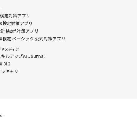
リ
G検定対策アプリ
DS検定対策アプリ
統計検定®︎対策アプリ
GX検定 ベーシック 公式対策アプリ
ンドメディア
キルアップAI Journal
X DiG
クラキャリ
d.