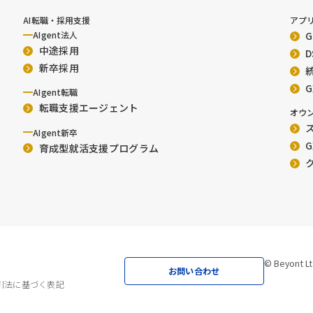
AI転職・採用支援
アプ
AIgent法人
中途採用
新卒採用
AIgent転職
転職支援エージェント
オウ
ス
AIgent新卒
G
育成型就活支援プログラム
© Beyont Lt
お問い合わせ
引法に基づく表記