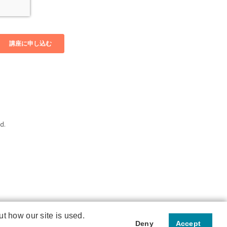
d.
t how our site is used.
Deny
Accept