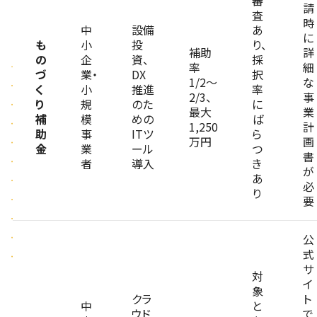
審
請
査
時
中
設備
あ
に
も
小
投
り、
補助
詳
の
企
資、
採
率
細
づ
業・
DX
択
1/2〜
な
く
小
推進
率
2/3、
事
り
規
のた
に
最大
業
補
模
めの
ば
1,250
計
助
事
ITツ
ら
万円
画
金
業
ール
つ
書
者
導入
き
が
あ
必
り
要
公
式
サ
対
イ
象
クラ
ト
中
と
ウド
で