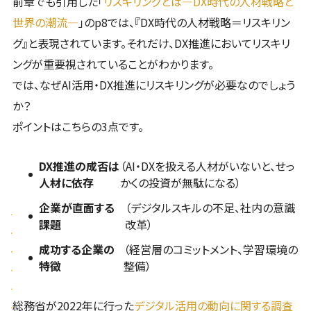
前章でも引用した「
リスキリングとは―DX時代の人材戦略と
世界の潮流―
」のp8では、『DX時代の人材戦略＝リスキリン
グ』と表現されています。それだけ、DX推進においてリスキリ
ングが重要視されていることがわかります。
では、なぜAI活用・DX推進にリスキリングが必要なのでしょう
か？
ポイントはこちらの3点です。
DX推進の成否は
（AI・DXを扱える人材がいないと、せっ
人材に依存
かくの投資が無駄になる）
企業が直面する
（デジタルスキルの不足、社内の意識
課題
改革）
成功する企業の
（経営層のコミットメント、学習環境の
特徴
整備）
総務省が2022年に行った
デジタル活用の動向に関する調査