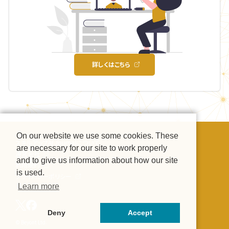
詳しくはこちら
On our website we use some cookies. These
スキルアップAI Journalについて
are necessary for our site to work properly
運営会社
and to give us information about how our site
利用規約
is used.
プライバシーポリシー
Learn more
Deny
Accept
© Beyont Ltd.