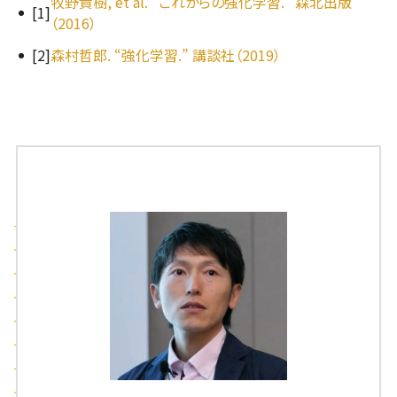
牧野貴樹, et al. “これからの強化学習.” 森北出版
[1]
（2016）
[2]
森村哲郎. “強化学習.” 講談社（2019）