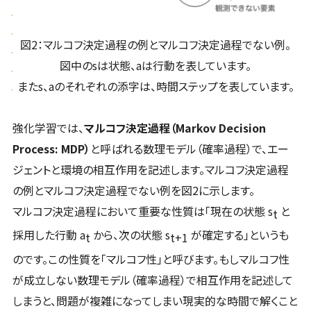
図2：マルコフ決定過程の例とマルコフ決定過程でない例。
図中のsは状態、aは行動を表しています。
またs、aのそれぞれの添字は、時間ステップを表しています。
強化学習では、
マルコフ決定過程（Markov Decision
Process: MDP）
と呼ばれる数理モデル（確率過程）で、エー
ジェントと環境の相互作用を記述します。マルコフ決定過程
の例とマルコフ決定過程でない例を図2に示します。
マルコフ決定過程において重要な性質は「現在の状態 s
と
t
採用した行動 a
から、次の状態 s
が確定する」というも
t
t+1
のです。この性質を「マルコフ性」と呼びます。もしマルコフ性
が成立しない数理モデル（確率過程）で相互作用を記述して
しまうと、問題が複雑になってしまい現実的な時間で解くこと