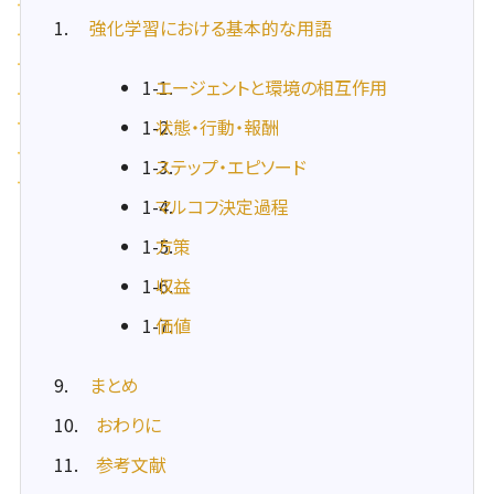
強化学習における基本的な用語
1-1.
エージェントと環境の相互作用
1-2.
状態・行動・報酬
1-3.
ステップ・エピソード
1-4.
マルコフ決定過程
1-5.
方策
1-6.
収益
1-7.
価値
まとめ
おわりに
参考文献