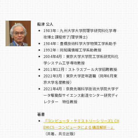
船津 公人
1983年：九州大学大学院理学研究科化学専
攻博士課程修了(理学博士)
1984年：豊橋技術科学大学物質工学系助手
1992年：同知識情報工学系助教授
2004年4月：東京大学大学院工学系研究科化
学システム工学専攻教授
2011年12月：ストラスブール大学招聘教授
2021年3月：東京大学定年退職（同年6月東
京大学名誉教授）
2021年4月：奈良先端科学技術大学院大学デ
ータ駆動型サイエンス創造センター研究ディ
レクター 特任教授
著書
『コンピュータ・ケミストリーシリーズ1 CH
EMICS―コンピュータによる構造解析―』
（共著、共立出版）