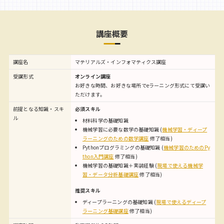
講座概要
講座名
マテリアルズ・インフォマティクス講座
受講形式
オンライン講座
お好きな時間、お好きな場所でeラーニング形式にて受講い
ただけます。
前提となる知識・スキ
必須スキル
ル
材料科学の基礎知識
機械学習に必要な数学の基礎知識 (
機械学習・ディープ
ラーニングのための数学講座
修了相当)
Pythonプログラミングの基礎知識 (
機械学習のためのPy
thon入門講座
修了相当)
機械学習の基礎知識＋実装経験 (
現場で使える機械学
習・データ分析基礎講座
修了相当)
推奨スキル
ディープラーニングの基礎知識 (
現場で使えるディープ
ラーニング基礎講座
修了相当)