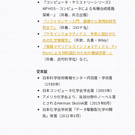
『コンピュータ・ケミストリーシリーズ2
AIPHOS―コンピュータによる有機合成経路
探索―』（共著、共立出版）
『ソフトセンサー入門 基礎から実用的研究
例まで』
（共著、コロナ社）
『ケモインフォマティクス 予測と設計のた
めの化学情報学』
（共訳、丸善・Wiley）
『実践マテリアルズインフォマティクス―Py
thonによる材料設計のための機械学習―』
（共著、近代科学社）など。
受賞歴
日本科学技術情報センター丹羽賞・学術賞
（1988年）
日本コンピュータ化学会学会賞（2003年）
アメリカ化学会より、当該分野のノーベル賞
とされるHerman Skolnik賞（2019年8月）
日本化学会学術賞「データ駆動型化学の開
拓」受賞（2021年3月）