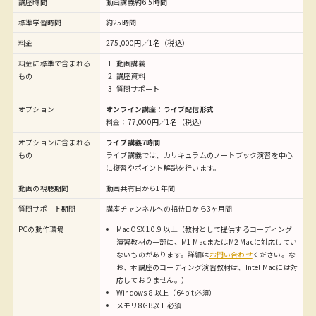
講座時間
動画講義約6.5時間
標準学習時間
約25時間
料金
275,000円／1名（税込）
料金に標準で含まれる
動画講義
もの
講座資料
質問サポート
オプション
オンライン講座：ライブ配信形式
料金：77,000円／1名（税込）
オプションに含まれる
ライブ講義7時間
もの
ライブ講義では、カリキュラムのノートブック演習を中心
に復習やポイント解説を行います。
動画の視聴期間
動画共有日から1年間
質問サポート期間
講座チャンネルへの招待日から3ヶ月間
PCの動作環境
MacOSX 10.9 以上（教材として提供するコーディング
演習教材の一部に、M1 MacまたはM2 Macに対応してい
ないものがあります。詳細は
お問い合わせ
ください。な
お、本講座のコーディング演習教材は、Intel Macには対
応しておりません。）
Windows 8 以上（64bit必須）
メモリ8GB以上必須