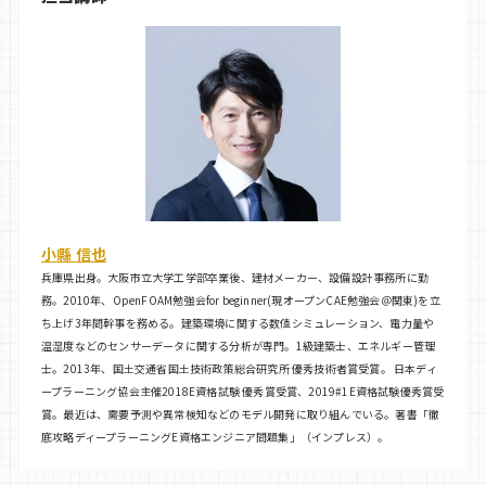
小縣 信也​
兵庫県出身。大阪市立大学工学部卒業後、建材メーカー、設備設計事務所に勤
務。2010年、OpenFOAM勉強会for beginner(現オープンCAE勉強会＠関東)を立
ち上げ3年間幹事を務める。建築環境に関する数値シミュレーション、電力量や
温湿度などのセンサーデータに関する分析が専門。1級建築士、エネルギー管理
士。2013年、国土交通省国土技術政策総合研究所 優秀技術者賞受賞。 日本ディ
ープラーニング協会主催2018E資格試験 優秀賞受賞、2019#1E資格試験優秀賞受
賞。最近は、需要予測や異常検知などのモデル開発に取り組んでいる。著書「徹
底攻略ディープラーニングE資格エンジニア問題集」（インプレス）。