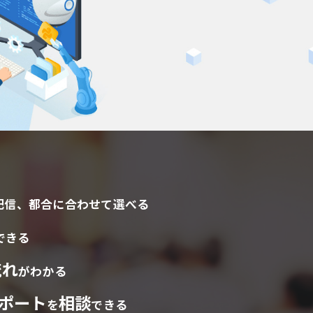
配信、
都合に合わせて選べる
できる
流れ
がわかる
ポート
相談
を
できる