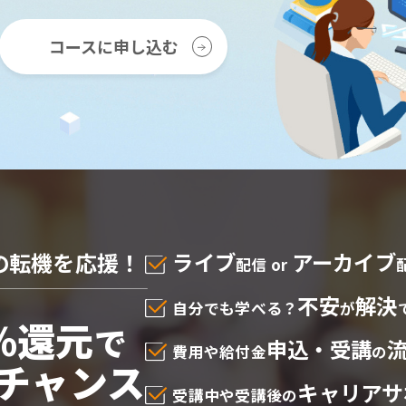
コースに申し込む
の転機を応援！
ライブ
アーカイブ
配信 or
不安
解決
自分でも学べる？
が
%還元
で
申込・受講
費用や給付金
の
チャンス
キャリアサ
受講中や受講後の