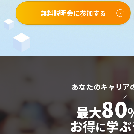
無料説明会に参加する
あなたのキャリア
80
最大
お得
学ぶ
に